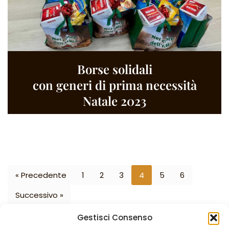
Borse solidali
con generi di prima necessità
Natale 2023
« Precedente
1
2
3
4
5
6
Successivo »
Gestisci Consenso