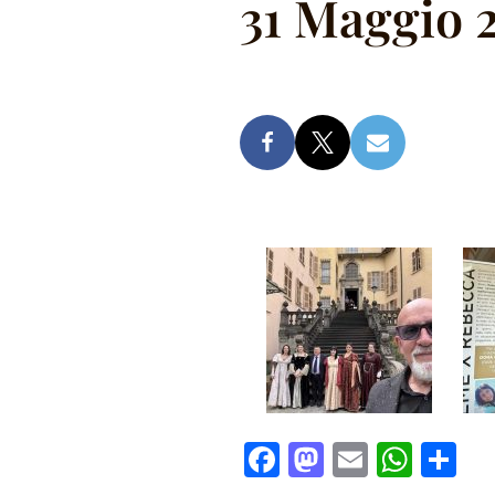
31 Maggio 
F
M
E
W
C
a
a
m
h
o