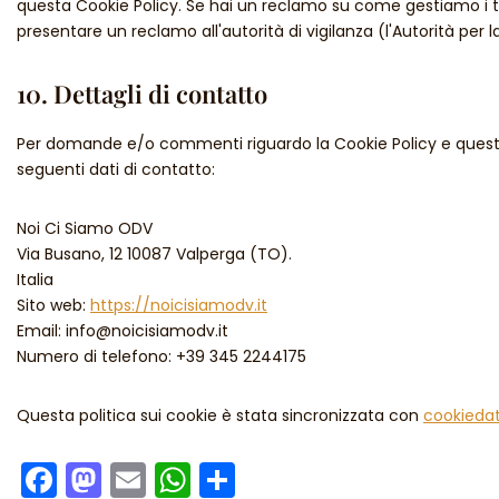
questa Cookie Policy. Se hai un reclamo su come gestiamo i tuo
presentare un reclamo all'autorità di vigilanza (l'Autorità per l
10. Dettagli di contatto
Per domande e/o commenti riguardo la Cookie Policy e questa
seguenti dati di contatto:
Noi Ci Siamo ODV
Via Busano, 12 10087 Valperga (TO).
Italia
Sito web:
https://noicisiamodv.it
Email:
info@
noicisiamodv.it
Numero di telefono: +39 345 2244175
Questa politica sui cookie è stata sincronizzata con
cookieda
Facebook
Mastodon
Email
WhatsApp
Condividi