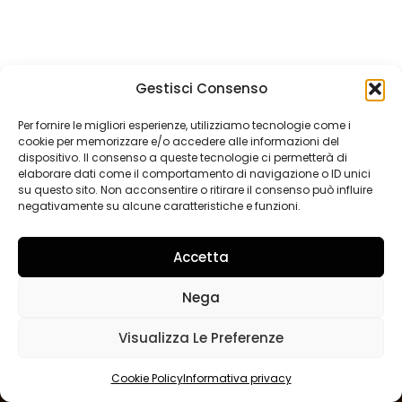
Gestisci Consenso
Per fornire le migliori esperienze, utilizziamo tecnologie come i
cookie per memorizzare e/o accedere alle informazioni del
dispositivo. Il consenso a queste tecnologie ci permetterà di
elaborare dati come il comportamento di navigazione o ID unici
su questo sito. Non acconsentire o ritirare il consenso può influire
negativamente su alcune caratteristiche e funzioni.
© 2026 NOI CI SIAMO ODV P.IVA: 13217350019 C.F.
Accetta
92526460016
Sede legale: Via Busano, 12 10087 Valperga (TO)
Nega
Sito web creato da WebePc
realizzazione siti web WordPress
Visualizza Le Preferenze
Informativa Cookie
Informativa privacy
Cookie Policy
Informativa privacy